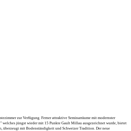
ästezimmer zur Verfügung. Ferner attraktive Seminarräume mit modernster
i" welches jüngst wieder mit 15 Punkte Gault Millau ausgezeichnet wurde, bietet
n, überzeugt mit Bodenständigkeit und Schweizer Tradition. Der neue