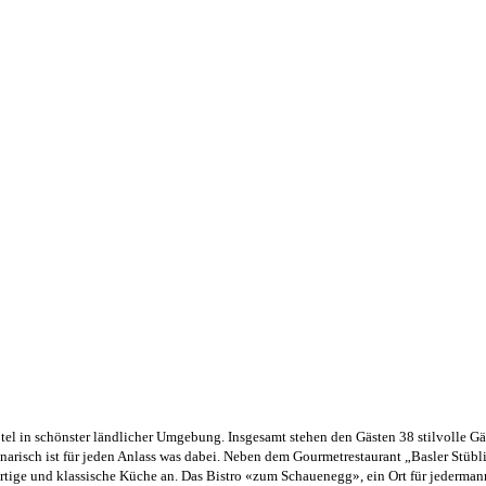
el in schönster ländlicher Umgebung. Insgesamt stehen den Gästen 38 stilvolle G
inarisch ist für jeden Anlass was dabei. Neben dem Gourmetrestaurant „Basler Stübl
tige und klassische Küche an. Das Bistro «zum Schauenegg», ein Ort für jederman