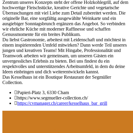
Zentrum unseres Konzepts steht der offene Holzkohlegrill, auf dem
hochwertige Fleischstücke, kreative Gerichte und vegetarische
Überraschungen mit viel Liebe zum Detail zubereitet werden. Die
originelle Bar, eine sorgfältig ausgewählte Weinkarte und ein
ausgiebiger Sonntagsbrunch ergänzen das Angebot. So verbinden
wir ehrliche Küche mit moderner Raffinesse und schaffen
Genussmomente für ein breites Publikum.
Du liebst Gastronomie, arbeitest mit Leidenschaft und möchtest in
einem inspirierenden Umfeld mitwirken? Dann werde Teil unseres
jungen und kreativen Teams! Mit Hingabe, Professionalität und
Teamwork arbeiten wir gemeinsam, um unseren Gästen ein
unvergessliches Erlebnis zu bieten. Bei uns findest du ein
respektvolles und unterstützendes Arbeitsumfeld, in dem du deine
Ideen einbringen und dich weiterentwickeln kannst.
Das Kesselhaus ist ein Boutique Restaurant der Segmüller
Collection.
Papieri-Platz 3, 6330 Cham
https://www.segmueller-collection.ch/
https://cvmanager.ch/career/kesselhaus_bar_grill